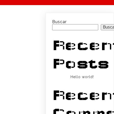
Buscar
Busca
Recen
Posts
Hello world!
Recen
Comme