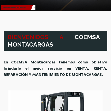
INGRESA A RENTADEMONTACARGAS.MX
INGRESA A RENTADEMONTACARGAS.MX
VER EQUIPOS
VER INVENTARIO
BIENVENIDOS A
COEMSA
MONTACARGAS
En COEMSA Montacargas tenemos como objetivo
brindarle el mejor servicio en VENTA, RENTA,
REPARACIÓN Y MANTENIMIENTO DE MONTACARGAS.